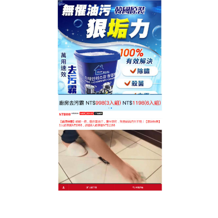
台灣廚房去污神器專賣店
分類:
清潔劑分類
廚房清潔神器能迅速恢復原有
的光澤和清潔度，迅速分解並
去除頑固油漬
廚房的油煙機灶台經常被油污濺到，他們的清理成了
所有主婦的大難題，
廚房清潔神器
能迅速分解和去除