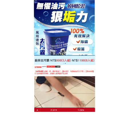
台灣廚房去污神器專賣店
廚房清潔劑抽油煙機
抽油煙機
是我們廚房中的清潔衛士，為了廚房清潔做
出了很重要的貢獻，我們都知道廚房中油煙肯定是不
斷的，油煙機就需要定期清洗，
廚房清潔劑
利用酵素
的強力分解能力迅速清除油污，pH值是中性，即便天
天使用也不會對雙手造成傷害。還獲得環保標章認
證，生物分解度超過95%，是一款環境友善的廚房重
油污清潔劑。更值得一提的是，它不添加任何防腐劑
和起泡劑，酵素的持續分解作用不僅能有效清潔，還
能幫助維護水管，防止堵塞。