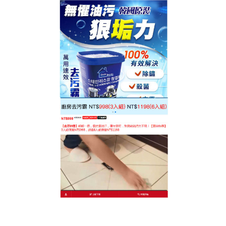
台灣廚房去污神器專賣店
廚房去污霸推薦
每到年末就是家中最忙的日子，除了採買年貨，就是
要好好清掃整頓家裡，臥室、廚房、衛生間全部都得
仔細清理，簡直太累人了，
推薦廚房去污霸
强力去除
污漬，適用於廚房油煙機和廚具、皮具、磚面、牆面
等。 溫和配方，泡沫豐富，快速分解油污，一噴一
擦，方便快捷，居家清潔必備，抽油煙機上的油污噴
上以後，很快就完全溶解成水狀滴落下來，不用用力
擦拭，去油效果非常好，使用方便，不是很刺鼻，無
需百潔布就用普通抹布擦都可以！