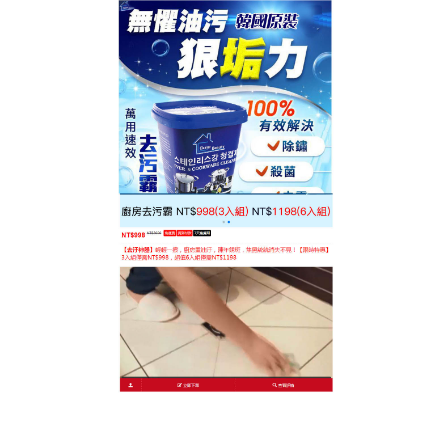
台灣廚房去污神器專賣店
油污清潔劑那裡買
抽油煙機、灶台、牆壁、鍋底、水槽，都是廚房重油
污的集結地，厚厚的油污洗潔精很難清理乾淨徹底，
還非常容易滋生細菌黴菌，而且會吸引很多蟑螂前
來，
油污清潔劑那裡買
？台灣廚房去污神器專賣店推
出的清潔劑， 陳年老油污也能輕鬆分解，高泡沫深層
清潔，溫和配方，無刺激性氣味，也不傷害器具！ 清
新檸檬香味，沁人心脾，天然成分更健康，使用簡
單，輕輕一噴，油污全搞定，8秒高效，瓦解污漬，有
了它就可以跟油漬說Bye。