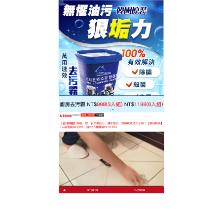
台灣廚房去污神器專賣店
廚房去污神器有效處理中輕度
油污，處理陳年污漬效果
廚房油污如何清洗？ 重油污怎麼去除？ 哪款油污清潔
劑好用？ 如何快速去油污？
廚房去污神器
有效處理中
輕度油污和其他污垢，適用的範圍非常廣，各種廚
具，電器，傢俱，塑膠物品，鞋子等，廚房去污神器
有防黴除味效果，降解速度較快
作
發
分
admin
2023-05-23
廚房去污神器
者
佈
類